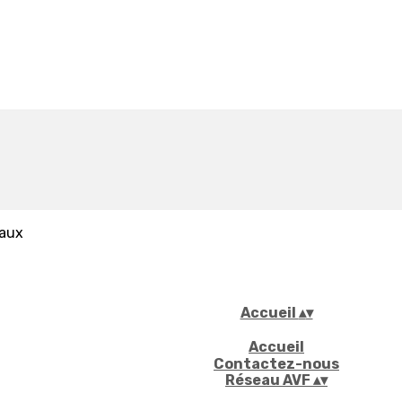
iaux
Accueil
▴
▾
Accueil
Contactez-nous
Réseau AVF
▴
▾