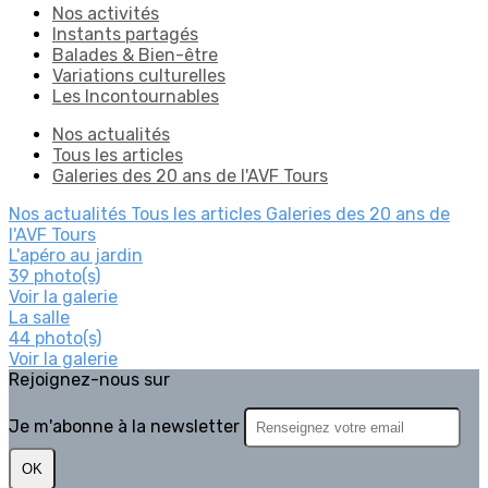
Nos activités
Instants partagés
Balades & Bien-être
Variations culturelles
Les Incontournables
Nos actualités
Tous les articles
Galeries des 20 ans de l'AVF Tours
Nos actualités
Tous les articles
Galeries des 20 ans de
l'AVF Tours
L'apéro au jardin
39 photo(s)
Voir la galerie
La salle
44 photo(s)
Voir la galerie
Rejoignez-nous sur
Je m'abonne à la newsletter
OK