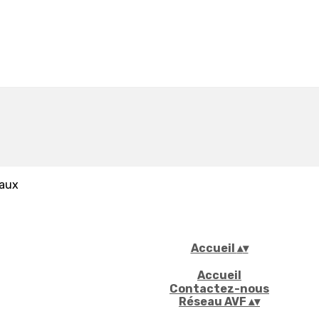
iaux
Accueil
▴
▾
Accueil
Contactez-nous
Réseau AVF
▴
▾