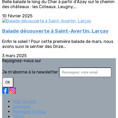
Belle balade le long du Cher à partir d’Azay sur le chemin
des châteaux : les Coteaux, Leugny,...
10 février 2025
Balade découverte à Saint-Avertin, Larçay
Enfin le soleil ! Pour cette première balade de mars, nous
avons suivi le sentier des Onze...
3 mars 2025
Rejoignez-nous sur
Je m'abonne à la newsletter
OK
Plan du site
Licences
Mentions légales
CGUV