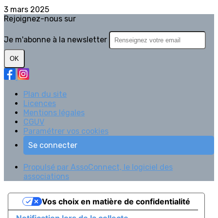
3 mars 2025
Rejoignez-nous sur
Je m'abonne à la newsletter
OK
Plan du site
Licences
Mentions légales
CGUV
Paramétrer vos cookies
Se connecter
Propulsé par AssoConnect, le logiciel des
associations
Vos choix en matière de confidentialité