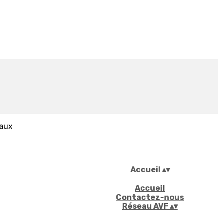
iaux
Accueil
▴
▾
Accueil
Contactez-nous
Réseau AVF
▴
▾