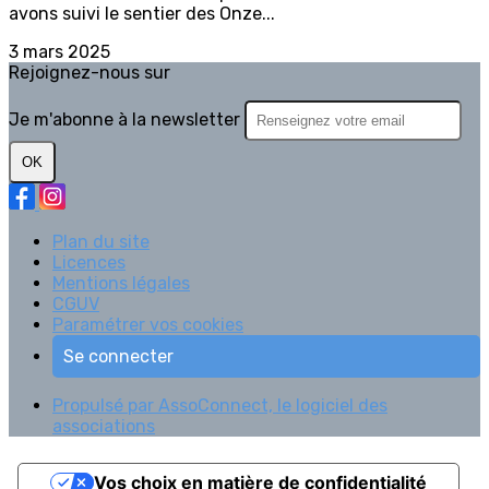
avons suivi le sentier des Onze...
3 mars 2025
Rejoignez-nous sur
Je m'abonne à la newsletter
OK
Plan du site
Licences
Mentions légales
CGUV
Paramétrer vos cookies
Se connecter
Propulsé par AssoConnect, le logiciel des
associations
Vos choix en matière de confidentialité