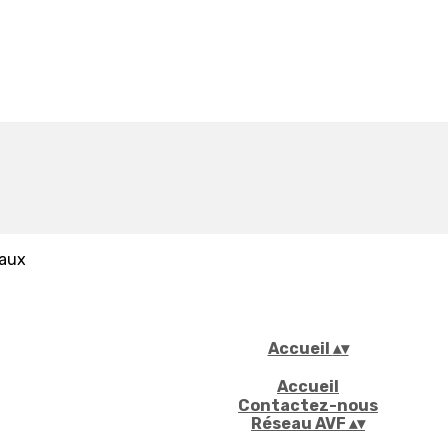
iaux
Accueil
▴
▾
Accueil
Contactez-nous
Réseau AVF
▴
▾