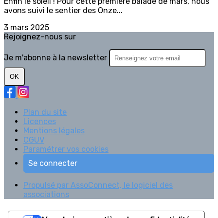
Enfin le soleil ! Pour cette première balade de mars, nous
avons suivi le sentier des Onze...
3 mars 2025
Rejoignez-nous sur
Je m'abonne à la newsletter
OK
Plan du site
Licences
Mentions légales
CGUV
Paramétrer vos cookies
Se connecter
Propulsé par AssoConnect, le logiciel des
associations