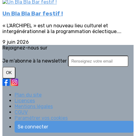
Un Bla Bla Bar festif !
« L'ARCHIPEL » est un nouveau lieu culturel et
intergénérationnel à la programmation éclectique....
9 juin 2026
Rejoignez-nous sur
Je m'abonne à la newsletter
OK
Plan du site
Licences
Mentions légales
CGUV
Paramétrer vos cookies
Se connecter