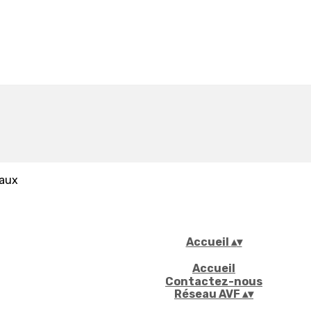
iaux
Accueil
▴
▾
Accueil
Contactez-nous
Réseau AVF
▴
▾