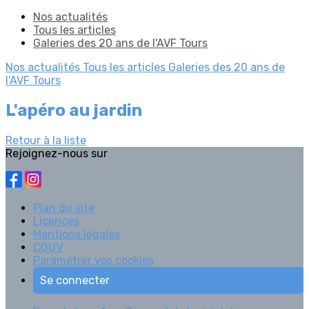
Nos actualités
Tous les articles
Galeries des 20 ans de l'AVF Tours
Nos actualités
Tous les articles
Galeries des 20 ans de
l'AVF Tours
L'apéro au jardin
Retour à la liste
Rejoignez-nous sur
Plan du site
Licences
Mentions légales
CGUV
Paramétrer vos cookies
Se connecter