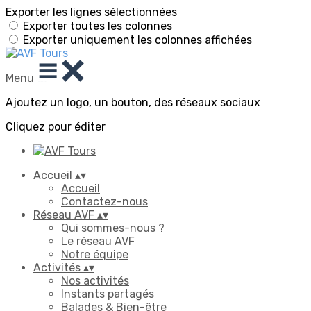
Exporter les lignes sélectionnées
Exporter toutes les colonnes
Exporter uniquement les colonnes affichées
Menu
Ajoutez un logo, un bouton, des réseaux sociaux
Cliquez pour éditer
Accueil
▴
▾
Accueil
Contactez-nous
Réseau AVF
▴
▾
Qui sommes-nous ?
Le réseau AVF
Notre équipe
Activités
▴
▾
Nos activités
Instants partagés
Balades & Bien-être