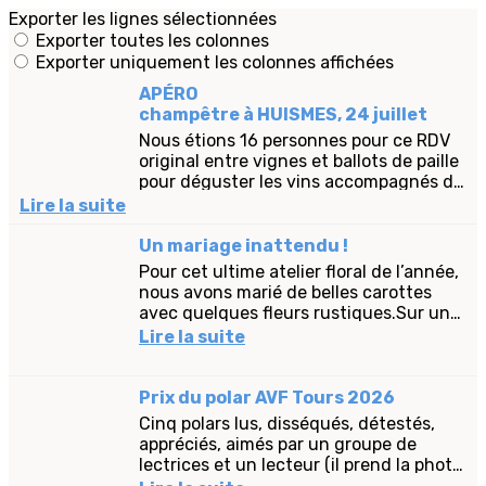
Exporter les lignes sélectionnées
Exporter toutes les colonnes
Exporter uniquement les colonnes affichées
APÉRO
champêtre à HUISMES, 24 juillet
Nous étions 16 personnes pour ce RDV
original entre vignes et ballots de paille
pour déguster les vins accompagnés de
planches charcuterie ou fromages du
Lire la suite
domaine BELLIVIER dont...
Un mariage inattendu !
Pour cet ultime atelier floral de l’année,
nous avons marié de belles carottes
avec quelques fleurs rustiques.Sur une
table d’été cette composition sera du
Lire la suite
plus bel...
Prix du polar AVF Tours 2026
Cinq polars lus, disséqués, détestés,
appréciés, aimés par un groupe de
lectrices et un lecteur (il prend la photo
! ) de l’AVF Tours. Un moment