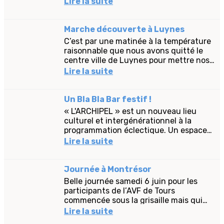
Lire la suite
d’échanges très intéressants et...
Marche découverte à Luynes
C’est par une matinée à la température
raisonnable que nous avons quitté le
centre ville de Luynes pour mettre nos
pas, un siècle plus tard, dans ceux de
Lire la suite
Louis Raimbault,...
Un Bla Bla Bar festif !
« L'ARCHIPEL » est un nouveau lieu
culturel et intergénérationnel à la
programmation éclectique. Un espace
chaleureux et créatif ouvert pour tous,
Lire la suite
amis, familles, enfants... Un...
Journée à Montrésor
Belle journée samedi 6 juin pour les
participants de l’AVF de Tours
commencée sous la grisaille mais qui
nous a tout de même permis de
Lire la suite
déambuler le matin dans les rues de