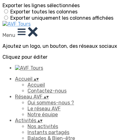
Exporter les lignes sélectionnées
Exporter toutes les colonnes
Exporter uniquement les colonnes affichées
Menu
Ajoutez un logo, un bouton, des réseaux sociaux
Cliquez pour éditer
Accueil
▴
▾
Accueil
Contactez-nous
Réseau AVF
▴
▾
Qui sommes-nous ?
Le réseau AVF
Notre équipe
Activités
▴
▾
Nos activités
Instants partagés
Balades & Bien-être